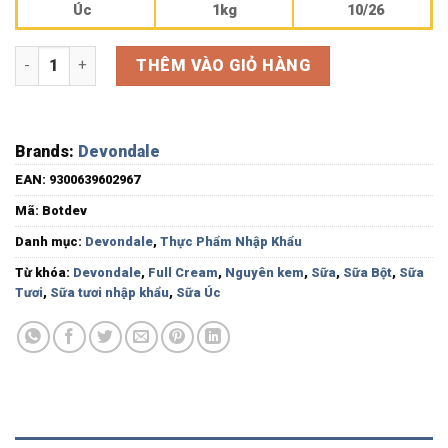
Úc
1kg
10/26
Sữa Bột Devondale Cream Powder 1kg số lượng
THÊM VÀO GIỎ HÀNG
Brands:
Devondale
EAN:
9300639602967
Mã:
Botdev
Danh mục:
Devondale
,
Thực Phẩm Nhập Khẩu
Từ khóa:
Devondale
,
Full Cream
,
Nguyên kem
,
Sữa
,
Sữa Bột
,
Sữa
Tươi
,
Sữa tươi nhập khẩu
,
Sữa Úc