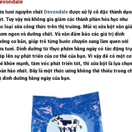
evondale
ữa tươi nguyên chất
Devondale
được xử lý cô đặc thành dạn
ột. Tuy vậy mà không gia giảm các thành phần hóa học như
c loại sữa công thức trên thị trường. Mùi vị sữa bột vẫn gi
hơm ngon và dưỡng chất. Và vẫn đảm bảo các giá trị dinh
ưỡng cơ bản, giúp trẻ từng bước chuyển sang làm quen với
ữa tươi. Dinh dưỡng từ thực phẩm hằng ngày có tác động tr
ếp lên sự phát triển của cơ thể của bạn. Vì vậy để có một cơ
ể khỏe mạnh, tầm vóc phát triển tốt, thì sữa bột là lựa chọn
oàn hảo nhất. Đây là một thức uống không thể thiếu trong c
ộ dinh dưỡng hằng ngày của bạn.