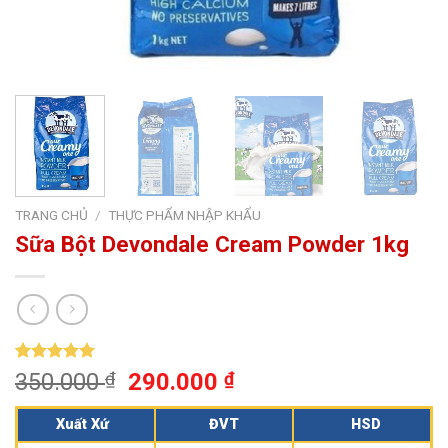
TRANG CHỦ
/
THỰC PHẨM NHẬP KHẨU
Sữa Bột Devondale Cream Powder 1kg
5.00
2
trên 5
350.000
₫
290.000
₫
dựa trên
đánh giá
Xuất Xứ
ĐVT
HSD