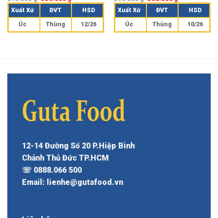
hạng
5.00
hạng
5.00
Xuất Xứ
ĐVT
HSD
Xuất Xứ
ĐVT
HSD
5 sao
5 sao
Úc
Thùng
12/26
Úc
Thùng
10/26
12-14 Đường Số 20 P.Hiệp Bình
Chánh Thủ Đức TP.HCM
☏ 0888.066 500
Email: lienhe@gutafood.vn