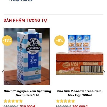
SẢN PHẨM TƯƠNG TỰ
-13%
-8%
Sữa tươi nguyên kem tiệt trùng
Sữa tươi Meadow Fresh Calci
Devondale 1 lít
Max Hộp 200ml
610.000
₫
530.000
₫
390.000
₫
360.000
₫
Được xếp
Được xếp