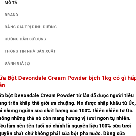
MÔ TẢ
BRAND
BẢNG GIÁ TRỊ DINH DƯỠNG
HƯỚNG DẪN SỬ DỤNG
THÔNG TIN NHÀ SẢN XUẤT
ĐÁNH GIÁ (2)
ữa Bột Devondale Cream Powder bịch 1kg có gì hấ
ẫn
ữa bột Devondale Cream Powder từ lâu đã được người tiêu
ùng trên khắp thế giới ưa chuộng. Nó được nhập khẩu từ Úc,
ới những nguồn sữa chất lượng cao 100% thiên nhiên từ Úc.
hông những thế nó còn mang hương vị tươi ngon tự nhiên.
iều làm nên tên tuổi nó chính là nguyên liệu 100% sữa tươi
guyên chất chứ không phải sữa bột pha nước. Dòng sữa