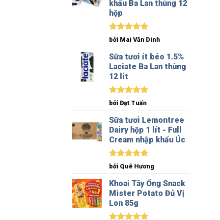
khẩu Ba Lan thùng 12
hộp
Được xếp
bởi Mai Văn Dinh
hạng
5
5
sao
Sữa tươi ít béo 1.5%
Laciate Ba Lan thùng
12 lít
Được xếp
bởi Đạt Tuấn
hạng
5
5
sao
Sữa tươi Lemontree
Dairy hộp 1 lít - Full
Cream nhập khẩu Úc
Được xếp
bởi Quê Hương
hạng
5
5
sao
Khoai Tây Ống Snack
Mister Potato Đủ Vị
Lon 85g