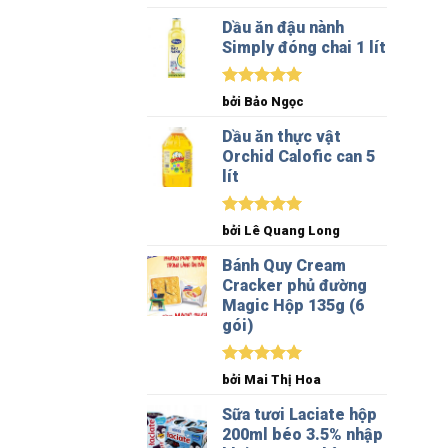
hạng
5
5
sao
Dầu ăn đậu nành
Simply đóng chai 1 lít
Được xếp
bởi Bảo Ngọc
hạng
5
5
sao
Dầu ăn thực vật
Orchid Calofic can 5
lít
Được xếp
bởi Lê Quang Long
hạng
5
5
sao
Bánh Quy Cream
Cracker phủ đường
Magic Hộp 135g (6
gói)
Được xếp
bởi Mai Thị Hoa
hạng
5
5
sao
Sữa tươi Laciate hộp
200ml béo 3.5% nhập