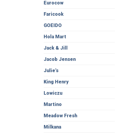
Eurocow
Faricook
GOEIDO
Hola Mart
Jack & Jill
Jacob Jensen
Julie's
King Henry
Lowiczu
Martino
Meadow Fresh
Milkana