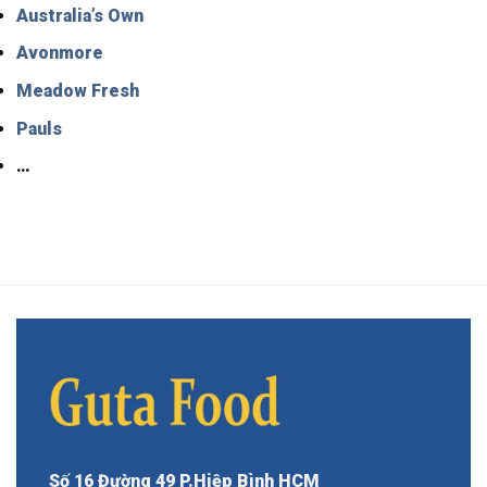
Australia’s Own
Avonmore
Meadow Fresh
Pauls
…
Số 16 Đường 49 P.Hiệp Bình HCM