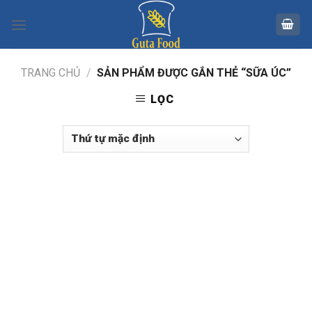
Skip
to
content
TRANG CHỦ
/
SẢN PHẨM ĐƯỢC GẮN THẺ “SỮA ÚC”
LỌC