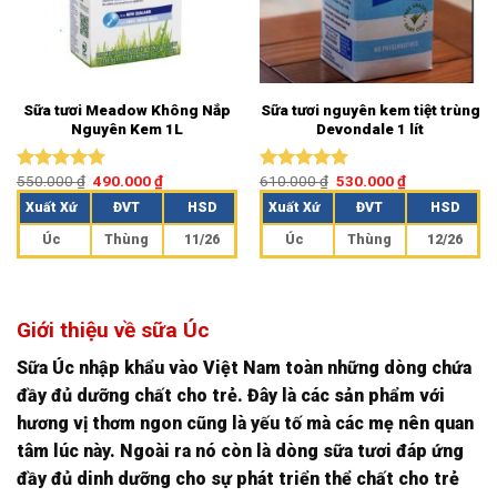
Sữa tươi Meadow Không Nắp
Sữa tươi nguyên kem tiệt trùng
Nguyên Kem 1L
Devondale 1 lít
550.000
₫
490.000
₫
610.000
₫
530.000
₫
Được xếp
Được xếp
hạng
5.00
hạng
5.00
Xuất Xứ
ĐVT
HSD
Xuất Xứ
ĐVT
HSD
5 sao
5 sao
Úc
Thùng
11/26
Úc
Thùng
12/26
Giới thiệu về sữa Úc
Sữa Úc nhập khẩu vào Việt Nam toàn những dòng chứa
đầy đủ dưỡng chất cho trẻ. Đây là các sản phẩm với
hương vị thơm ngon cũng là yếu tố mà các mẹ nên quan
tâm lúc này. Ngoài ra nó còn là dòng sữa tươi đáp ứng
đầy đủ dinh dưỡng cho sự phát triển thể chất cho trẻ