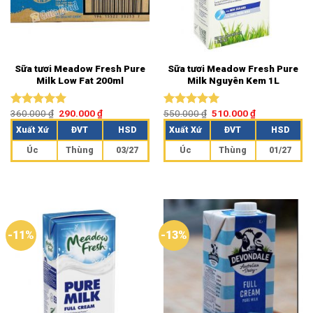
Sữa tươi Meadow Fresh Pure
Sữa tươi Meadow Fresh Pure
Milk Low Fat 200ml
Milk Nguyên Kem 1L
360.000
₫
290.000
₫
550.000
₫
510.000
₫
Được xếp
Được xếp
hạng
5.00
hạng
5.00
Xuất Xứ
ĐVT
HSD
Xuất Xứ
ĐVT
HSD
5 sao
5 sao
Úc
Thùng
03/27
Úc
Thùng
01/27
-11%
-13%