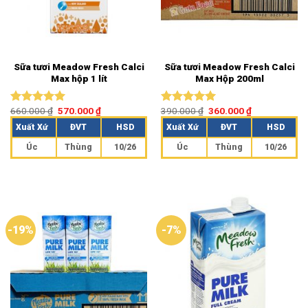
Sữa tươi Meadow Fresh Calci
Sữa tươi Meadow Fresh Calci
Max hộp 1 lít
Max Hộp 200ml
660.000
₫
570.000
₫
390.000
₫
360.000
₫
Được xếp
Được xếp
hạng
5.00
hạng
5.00
Xuất Xứ
ĐVT
HSD
Xuất Xứ
ĐVT
HSD
5 sao
5 sao
Úc
Thùng
10/26
Úc
Thùng
10/26
-19%
-7%