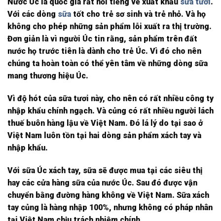
Nước Úc là quốc gia rất nổi tiếng về xuất khẩu
sữa tươi
.
Với các dòng
sữa
tốt cho trẻ sơ sinh và trẻ nhỏ. Và họ
không cho phép những sản phẩm lỗi xuất ra thị trường.
Đơn giản là vì người Úc tin rằng, sản phẩm trên đất
nước họ trước tiên là dành cho trẻ Úc. Vì đó cho nên
chúng ta hoàn toàn có thể yên tâm về những dòng sữa
mang thương hiệu Úc.
Vì độ hót của sữa tươi này, cho nên có rất nhiều công ty
nhập khẩu chính ngạch. Và củng có rất nhiều người lách
thuế buôn hàng lậu về Việt Nam. Đó lá lý do tại sao ở
Việt Nam luôn tồn tại hai dòng sản phẩm xách tay và
nhập khẩu.
Với sữa Úc xách tay, sữa sẽ được mua tại các siêu thị
hay các cửa hàng sữa của nước Úc. Sau đó được vận
chuyển bằng đường hàng không về Việt Nam. Sữa xách
tay củng là hàng nhập 100%, nhưng không có pháp nhân
tại Việt Nam chịu trách nhiệm chính.