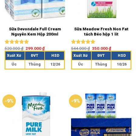
Sữa Devondale Full Cream
Sữa Meadow Fresh Non Fat
Nguyên Kem Hộp 200ml
tách Béo hộp 1 lít
520.000
₫
299.000
₫
544.000
₫
350.000
₫
Được xếp
Được xếp
hạng
5.00
hạng
5.00
Xuất Xứ
ĐVT
HSD
Xuất Xứ
ĐVT
HSD
5 sao
5 sao
Úc
Thùng
12/26
Úc
Thùng
10/26
-9%
-9%