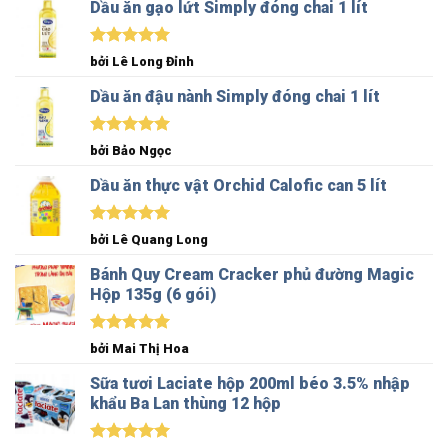
Dầu ăn gạo lứt Simply đóng chai 1 lít
Được xếp
bởi Lê Long Đỉnh
hạng
5
5
sao
Dầu ăn đậu nành Simply đóng chai 1 lít
Được xếp
bởi Bảo Ngọc
hạng
5
5
sao
Dầu ăn thực vật Orchid Calofic can 5 lít
Được xếp
bởi Lê Quang Long
hạng
5
5
sao
Bánh Quy Cream Cracker phủ đường Magic
Hộp 135g (6 gói)
Được xếp
bởi Mai Thị Hoa
hạng
5
5
sao
Sữa tươi Laciate hộp 200ml béo 3.5% nhập
khẩu Ba Lan thùng 12 hộp