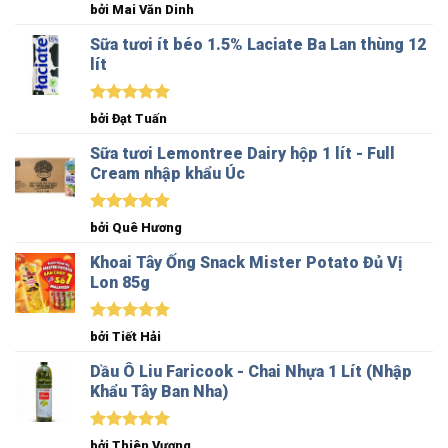
Được xếp
bởi Mai Văn Dinh
hạng
5
5
sao
Sữa tươi ít béo 1.5% Laciate Ba Lan thùng 12
lít
Được xếp
bởi Đạt Tuấn
hạng
5
5
sao
Sữa tươi Lemontree Dairy hộp 1 lít - Full
Cream nhập khẩu Úc
Được xếp
bởi Quê Hương
hạng
5
5
sao
Khoai Tây Ống Snack Mister Potato Đủ Vị
Lon 85g
Được xếp
bởi Tiết Hải
hạng
5
5
sao
Dầu Ô Liu Faricook - Chai Nhựa 1 Lít (Nhập
Khẩu Tây Ban Nha)
Được xếp
bởi Thiên Vương