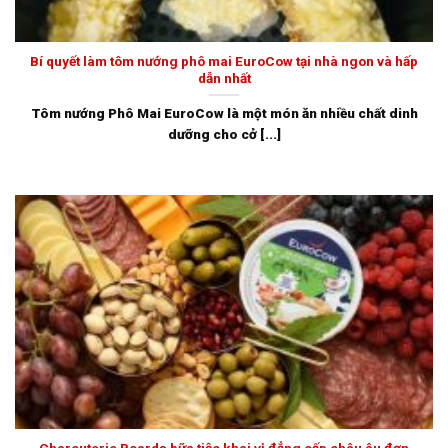
Bí quyết làm tôm nướng phô mai EuroCow tại nhà ngon và hấp
dẫn nhất
Tôm nướng Phô Mai EuroCow là một món ăn nhiều chất dinh
dưỡng cho cở [...]
Charcuterie Boards bữa tiệc khai vị đẳng cấp châu âu đơn