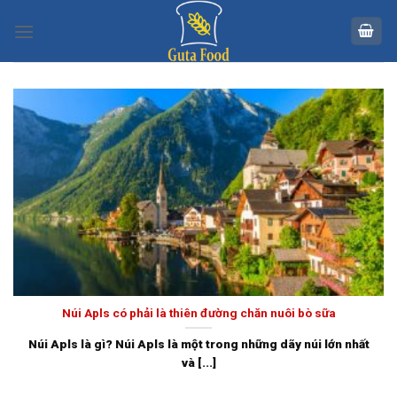
Skip
to
content
Núi Apls có phải là thiên đường chăn nuôi bò sữa
Núi Apls là gì? Núi Apls là một trong những dãy núi lớn nhất
và [...]