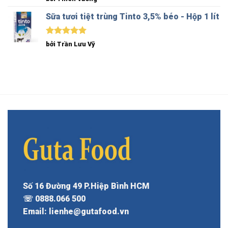
hạng
5
5
sao
Sữa tươi tiệt trùng Tinto 3,5% béo - Hộp 1 lít
Được xếp
bởi Trần Lưu Vỹ
hạng
5
5
sao
Số 16 Đường 49 P.Hiệp Bình HCM
☏ 0888.066 500
Email: lienhe@gutafood.vn