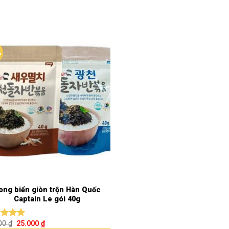
%
ong biển giòn trộn Hàn Quốc
Captain Le gói 40g
000
₫
25.000
₫
c xếp