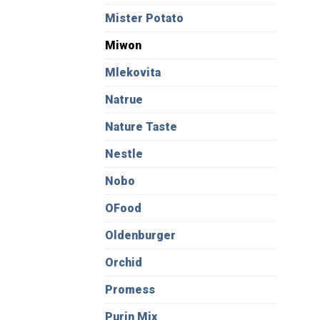
Mister Potato
Miwon
Mlekovita
Natrue
Nature Taste
Nestle
Nobo
OFood
Oldenburger
Orchid
Promess
Purin Mix