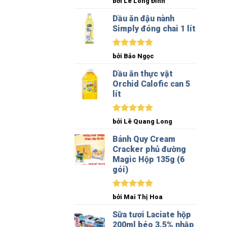
bởi Lê Long Đỉnh
hạng
5
5
sao
Dầu ăn đậu nành
Simply đóng chai 1 lít
Được xếp
bởi Bảo Ngọc
hạng
5
5
sao
Dầu ăn thực vật
Orchid Calofic can 5
lít
Được xếp
bởi Lê Quang Long
hạng
5
5
sao
Bánh Quy Cream
Cracker phủ đường
Magic Hộp 135g (6
gói)
Được xếp
bởi Mai Thị Hoa
hạng
5
5
sao
Sữa tươi Laciate hộp
200ml béo 3.5% nhập