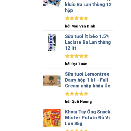
khẩu Ba Lan thùng 12
hộp
Được xếp
bởi Mai Văn Dinh
hạng
5
5
sao
Sữa tươi ít béo 1.5%
Laciate Ba Lan thùng
12 lít
Được xếp
bởi Đạt Tuấn
hạng
5
5
sao
Sữa tươi Lemontree
Dairy hộp 1 lít - Full
Cream nhập khẩu Úc
Được xếp
bởi Quê Hương
hạng
5
5
sao
Khoai Tây Ống Snack
Mister Potato Đủ Vị
Lon 85g