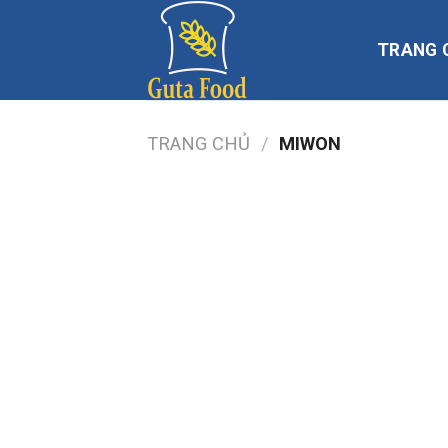
Skip
to
TRANG 
content
TRANG CHỦ
/
MIWON