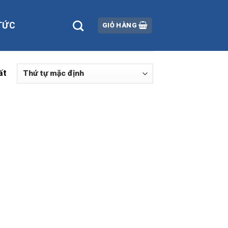
TỨC
GIỎ HÀNG
ất