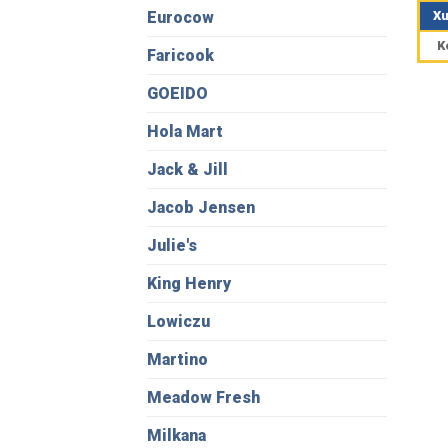
hạn
Xu
Eurocow
5 sa
K
Faricook
GOEIDO
Hola Mart
Jack & Jill
Jacob Jensen
Julie's
King Henry
Lowiczu
Martino
Meadow Fresh
Milkana