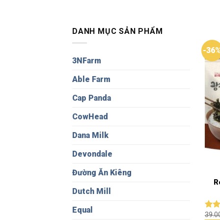
DANH MỤC SẢN PHẨM
-36
3NFarm
Able Farm
Cap Panda
CowHead
Dana Milk
Devondale
Đường Ăn Kiêng
R
Dutch Mill
Equal
39.
Đượ