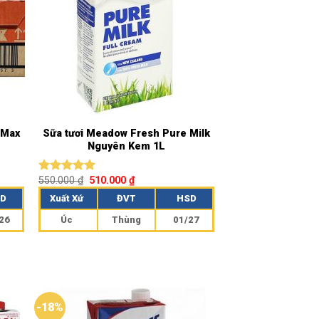
 Max
Sữa tươi Meadow Fresh Pure Milk
Nguyên Kem 1L
550.000
₫
510.000
₫
Được xếp
hạng
5.00
D
Xuất Xứ
ĐVT
HSD
5 sao
26
Úc
Thùng
01/27
-18%