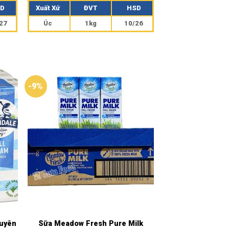
hạng
5.00
D
Xuất Xứ
ĐVT
HSD
5 sao
27
Úc
1kg
10/26
-9%
guyên
Sữa Meadow Fresh Pure Milk