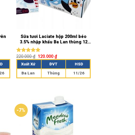
yên
Sữa tươi Laciate hộp 200ml béo
3.5% nhập khẩu Ba Lan thùng 12
hộp
220.000
₫
120.000
₫
Được xếp
hạng
5.00
D
Xuất Xứ
ĐVT
HSD
5 sao
26
Ba Lan
Thùng
11/26
-7%