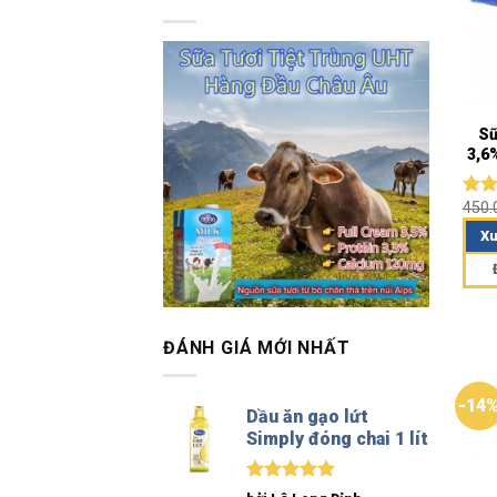
Sữ
3,6
450
Đượ
hạn
Xu
5 sa
ĐÁNH GIÁ MỚI NHẤT
-14
Dầu ăn gạo lứt
Simply đóng chai 1 lít
Được xếp