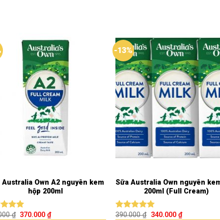
%
-13%
 Australia Own A2 nguyên kem
Sữa Australia Own nguyên ke
hộp 200ml
200ml (Full Cream)
.000
₫
370.000
₫
390.000
₫
340.000
₫
c xếp
Được xếp