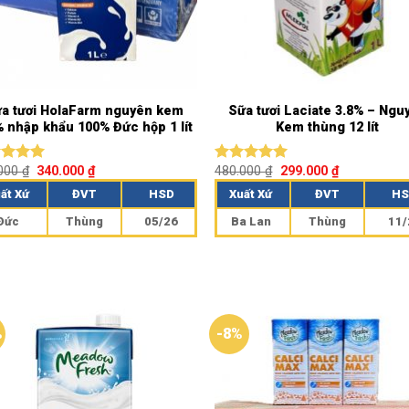
a tươi HolaFarm nguyên kem
Sữa tươi Laciate 3.8% – Ngu
% nhập khẩu 100% Đức hộp 1 lít
Kem thùng 12 lít
.000
₫
340.000
₫
480.000
₫
299.000
₫
c xếp
Được xếp
g
5.00
hạng
5.00
ất Xứ
ĐVT
HSD
Xuất Xứ
ĐVT
HS
o
5 sao
Đức
Thùng
05/26
Ba Lan
Thùng
11/
%
-8%