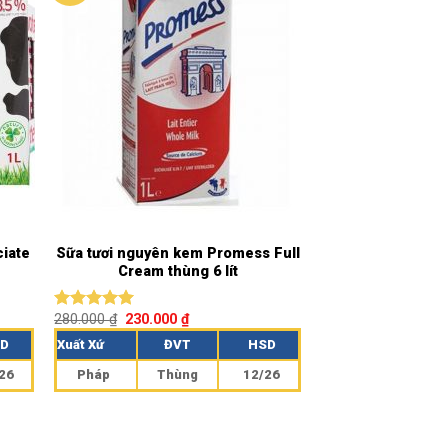
ciate
Sữa tươi nguyên kem Promess Full
Cream thùng 6 lít
280.000
₫
230.000
₫
Được xếp
hạng
5.00
D
Xuất Xứ
ĐVT
HSD
5 sao
26
Pháp
Thùng
12/26