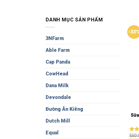
DANH MỤC SẢN PHẨM
-33
3NFarm
Able Farm
Cap Panda
CowHead
Dana Milk
Devondale
Đường Ăn Kiêng
Sữa
Dutch Mill
Equal
550
Đượ