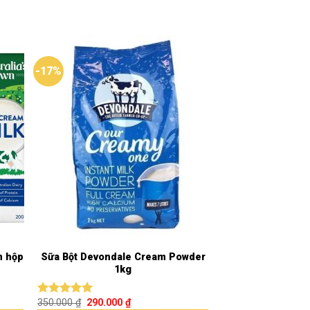
-17%
m hộp
Sữa Bột Devondale Cream Powder
1kg
350.000
₫
290.000
₫
Được xếp