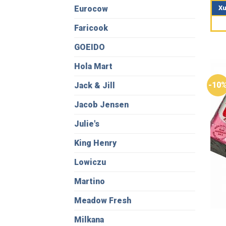
hạn
Xu
Eurocow
5 sa
Faricook
GOEIDO
Hola Mart
-10
Jack & Jill
Jacob Jensen
Julie's
King Henry
Lowiczu
Martino
Meadow Fresh
Milkana