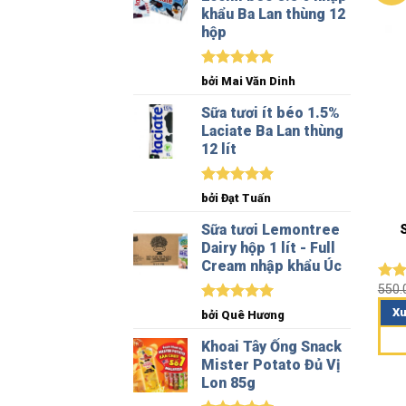
khẩu Ba Lan thùng 12
hộp
Được xếp
bởi Mai Văn Dinh
hạng
5
5
sao
Sữa tươi ít béo 1.5%
Laciate Ba Lan thùng
12 lít
Được xếp
bởi Đạt Tuấn
hạng
5
5
sao
Sữa tươi Lemontree
Dairy hộp 1 lít - Full
Cream nhập khẩu Úc
550
Đượ
hạn
Được xếp
Xu
bởi Quê Hương
5 sa
hạng
5
5
sao
Khoai Tây Ống Snack
Mister Potato Đủ Vị
Lon 85g