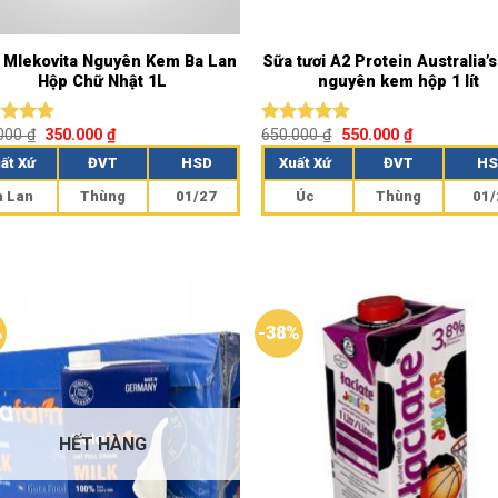
 Mlekovita Nguyên Kem Ba Lan
Sữa tươi A2 Protein Australia’
Hộp Chữ Nhật 1L
nguyên kem hộp 1 lít
.000
₫
350.000
₫
650.000
₫
550.000
₫
c xếp
Được xếp
g
5.00
hạng
5.00
ất Xứ
ĐVT
HSD
Xuất Xứ
ĐVT
HS
o
5 sao
a Lan
Thùng
01/27
Úc
Thùng
01/
%
-38%
HẾT HÀNG