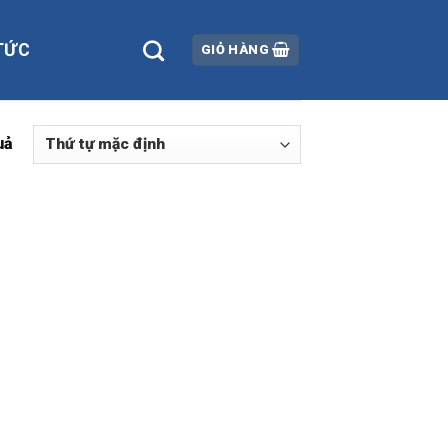
TỨC
GIỎ HÀNG
uả