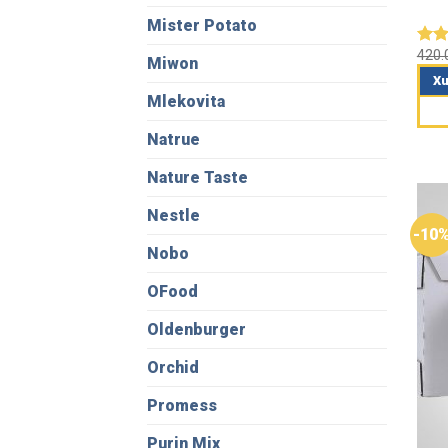
Mister Potato
420
Đượ
Miwon
hạn
Xu
5 sa
Mlekovita
Natrue
Nature Taste
Nestle
-10
Nobo
OFood
Oldenburger
Orchid
Promess
Purin Mix