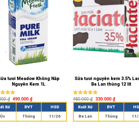
Sữa tươi Meadow Không Nắp
Sữa tươi nguyên kem 3.5% La
Nguyên Kem 1L
Ba Lan thùng 12 lít
.000
₫
490.000
₫
480.000
₫
330.000
₫
c xếp
Được xếp
g
5.00
hạng
5.00
ất Xứ
ĐVT
HSD
Xuất Xứ
ĐVT
HS
o
5 sao
Úc
Thùng
11/26
Ba Lan
Thùng
11/