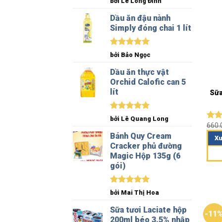
bởi Lê Long Đỉnh
hạng
5
5
sao
Dầu ăn đậu nành
Simply đóng chai 1 lít
Được xếp
bởi Bảo Ngọc
hạng
5
5
sao
Dầu ăn thực vật
Orchid Calofic can 5
lít
Sữa
Được xếp
bởi Lê Quang Long
hạng
5
5
660
Đượ
sao
hạn
Bánh Quy Cream
Xu
5 sa
Cracker phủ đường
Magic Hộp 135g (6
gói)
Được xếp
bởi Mai Thị Hoa
hạng
5
5
sao
Sữa tươi Laciate hộp
-11
200ml béo 3.5% nhập