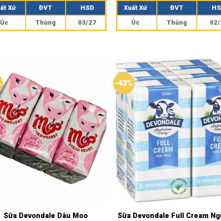
g
5.00
hạng
5.00
ất Xứ
ĐVT
HSD
Xuất Xứ
ĐVT
HS
o
5 sao
Úc
Thùng
03/27
Úc
Thùng
02/
%
-43%
Sữa Devondale Dâu Moo
Sữa Devondale Full Cream N