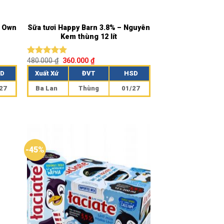
s Own
Sữa tươi Happy Barn 3.8% – Nguyên
Kem thùng 12 lít
480.000
₫
360.000
₫
Được xếp
hạng
5.00
D
Xuất Xứ
ĐVT
HSD
5 sao
27
Ba Lan
Thùng
01/27
-45%