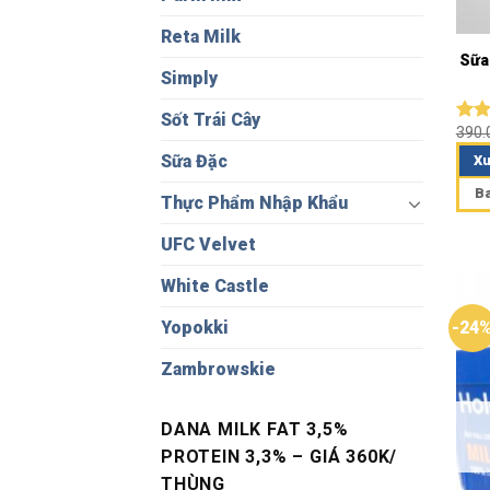
Reta Milk
Sữa
Simply
Sốt Trái Cây
390
Đượ
hạn
Sữa Đặc
Xu
5 sa
B
Thực Phẩm Nhập Khẩu
UFC Velvet
White Castle
Yopokki
-24
Zambrowskie
DANA MILK FAT 3,5%
PROTEIN 3,3% – GIÁ 360K/
THÙNG