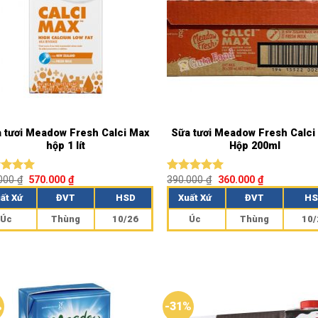
 tươi Meadow Fresh Calci Max
Sữa tươi Meadow Fresh Calci
hộp 1 lít
Hộp 200ml
.000
₫
570.000
₫
390.000
₫
360.000
₫
c xếp
Được xếp
g
5.00
hạng
5.00
ất Xứ
ĐVT
HSD
Xuất Xứ
ĐVT
HS
o
5 sao
Úc
Thùng
10/26
Úc
Thùng
10/
%
-31%