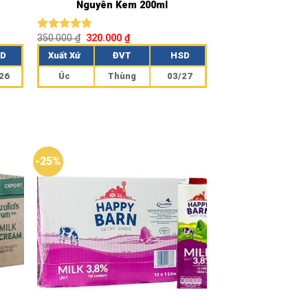
Nguyên Kem 200ml
350.000
₫
320.000
₫
Được xếp
hạng
5.00
D
Xuất Xứ
ĐVT
HSD
5 sao
26
Úc
Thùng
03/27
-25%