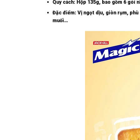
Quy cách: Hộp 135g, bao gồm 6 gói nh
Đặc điểm: Vị ngọt dịu, giòn rụm, phù
muối…