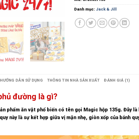
Danh mục:
Jack & Jill
HƯỚNG DẪN SỬ DỤNG
THÔNG TIN NHÀ SẢN XUẤT
ĐÁNH GIÁ (1)
hủ đường là gì?
n phẩm ăn vặt phổ biến có tên gọi Magic hộp 135g. Đây là l
 quy này là sự kết hợp giữa vị mặn nhẹ, giòn xốp của bánh q