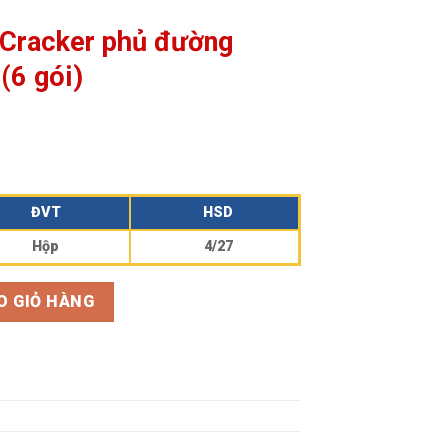
Cracker phủ đường
(6 gói)
ĐVT
HSD
Hộp
4/27
ường Magic Hộp 135g (6 gói) số lượng
O GIỎ HÀNG