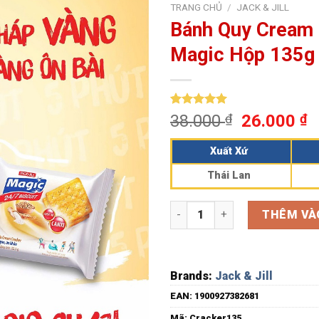
TRANG CHỦ
/
JACK & JILL
Bánh Quy Cream 
Magic Hộp 135g 
5.00
1
trên 5
38.000
₫
26.000
₫
dựa trên
đánh giá
Xuất Xứ
Thái Lan
Bánh Quy Cream Cracker phủ đ
THÊM VÀ
Brands:
Jack & Jill
EAN:
1900927382681
Mã:
Cracker135