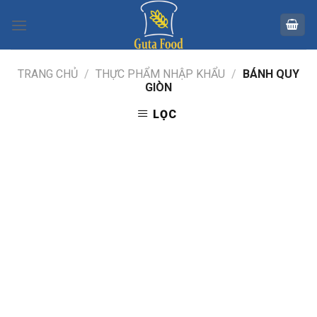
Skip
to
content
TRANG CHỦ
/
THỰC PHẨM NHẬP KHẨU
/
BÁNH QUY
GIÒN
LỌC