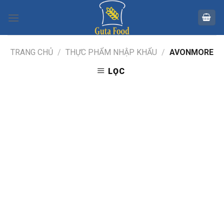
Skip
to
content
TRANG CHỦ
/
THỰC PHẨM NHẬP KHẨU
/
AVONMORE
LỌC