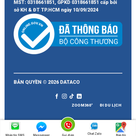
MST: 0318661851, GPKD 0318661851 cấp bởi
sở KH & ĐT TP.HCM ngày 10/09/2024
BẢN QUYỀN © 2026
DATACO
ZOOM360°
ĐI DU LỊCH
Chat Zalo
Nhắn tin SMS
Messenger
Gọi điện
Bản Đồ