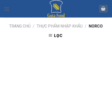
Skip
to
content
TRANG CHỦ
/
THỰC PHẨM NHẬP KHẨU
/
NORCO
LỌC