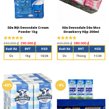
Sữa Bột Devondale Cream
Sữa Devondale Dâu Moo
Powder 1kg
Strawberry Hộp 200ml
350.000
₫
290.000
₫
420.000
₫
380.000
₫
Được xếp
Được xếp
hạng
5.00
hạng
5.00
Xuất Xứ
ĐVT
HSD
Xuất Xứ
ĐVT
HSD
5 sao
5 sao
Úc
1kg
10/26
Úc
Thùng
11/26
-43%
-9%