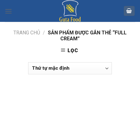
Skip
to
content
TRANG CHỦ
/
SẢN PHẨM ĐƯỢC GẮN THẺ “FULL
CREAM”
LỌC