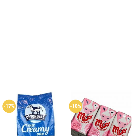
-17%
-10%