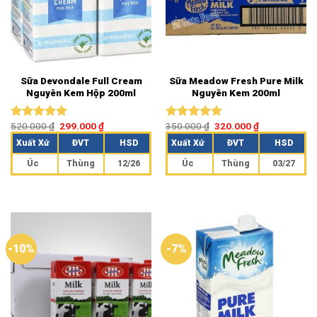
Sữa Devondale Full Cream
Sữa Meadow Fresh Pure Milk
Nguyên Kem Hộp 200ml
Nguyên Kem 200ml
520.000
₫
299.000
₫
350.000
₫
320.000
₫
Được xếp
Được xếp
hạng
5.00
hạng
5.00
Xuất Xứ
ĐVT
HSD
Xuất Xứ
ĐVT
HSD
5 sao
5 sao
Úc
Thùng
12/26
Úc
Thùng
03/27
-10%
-7%