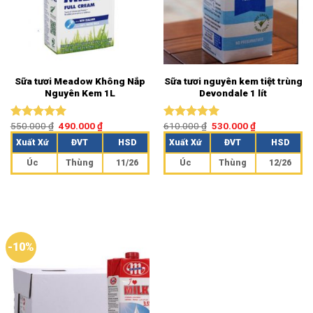
Sữa tươi Meadow Không Nắp
Sữa tươi nguyên kem tiệt trùng
Nguyên Kem 1L
Devondale 1 lít
550.000
₫
490.000
₫
610.000
₫
530.000
₫
Được xếp
Được xếp
hạng
5.00
hạng
5.00
Xuất Xứ
ĐVT
HSD
Xuất Xứ
ĐVT
HSD
5 sao
5 sao
Úc
Thùng
11/26
Úc
Thùng
12/26
-10%