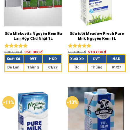
Sữa Mlekovita Nguyên Kem Ba
Sữa tươi Meadow Fresh Pure
Lan Hộp Chữ Nhật 1L
Milk Nguyên Kem 1L
390.000
₫
350.000
₫
550.000
₫
510.000
₫
Được xếp
Được xếp
hạng
5.00
hạng
5.00
Xuất Xứ
ĐVT
HSD
Xuất Xứ
ĐVT
HSD
5 sao
5 sao
Ba Lan
Thùng
01/27
Úc
Thùng
01/27
-11%
-13%