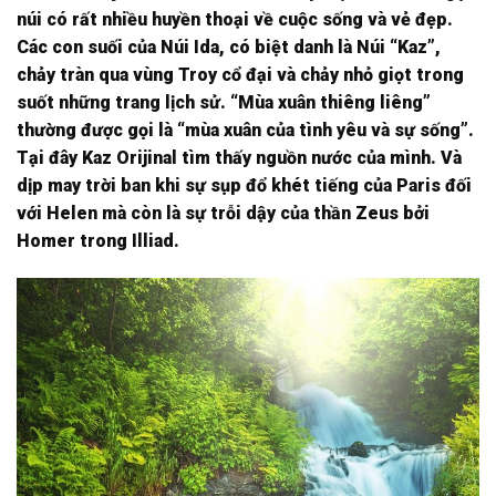
núi có rất nhiều huyền thoại về cuộc sống và vẻ đẹp.
Các con suối của Núi Ida, có biệt danh là Núi “Kaz”,
chảy tràn qua vùng Troy cổ đại và chảy nhỏ giọt trong
suốt những trang lịch sử. “Mùa xuân thiêng liêng”
thường được gọi là “mùa xuân của tình yêu và sự sống”.
Tại đây Kaz Orijinal tìm thấy nguồn nước của mình. Và
dịp may trời ban khi sự sụp đổ khét tiếng của Paris đối
với Helen mà còn là sự trỗi dậy của thần Zeus bởi
Homer trong Illiad.