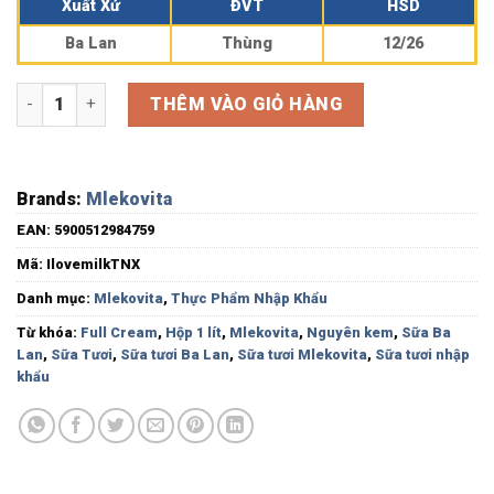
Xuất Xứ
ĐVT
HSD
Ba Lan
Thùng
12/26
Sữa tươi tiệt trùng Mlekovita Fat 3,5% I Love Milk Hộp 1L số lượ
THÊM VÀO GIỎ HÀNG
Brands:
Mlekovita
EAN:
5900512984759
Mã:
IlovemilkTNX
Danh mục:
Mlekovita
,
Thực Phẩm Nhập Khẩu
Từ khóa:
Full Cream
,
Hộp 1 lít
,
Mlekovita
,
Nguyên kem
,
Sữa Ba
Lan
,
Sữa Tươi
,
Sữa tươi Ba Lan
,
Sữa tươi Mlekovita
,
Sữa tươi nhập
khẩu