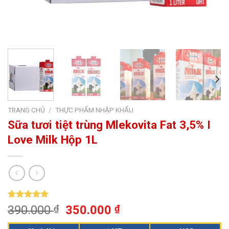
TRANG CHỦ
/
THỰC PHẨM NHẬP KHẨU
Sữa tươi tiệt trùng Mlekovita Fat 3,5% I
Love Milk Hộp 1L
5.00
56
trên 5
390.000
₫
350.000
₫
dựa trên
đánh giá