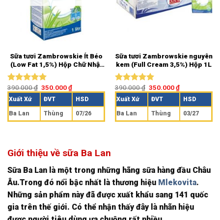
Sữa tươi Zambrowskie Ít Béo
Sữa tươi Zambrowskie nguyên
(Low Fat 1,5%) Hộp Chữ Nhật
kem (Full Cream 3,5%) Hộp 1L
1L
390.000
₫
350.000
₫
390.000
₫
350.000
₫
Được xếp
Được xếp
hạng
5.00
hạng
5.00
Xuất Xứ
ĐVT
HSD
Xuất Xứ
ĐVT
HSD
5 sao
5 sao
Ba Lan
Thùng
07/26
Ba Lan
Thùng
03/27
Giới thiệu về sữa Ba Lan
Sữa Ba Lan là một trong những hãng sữa hàng đầu Châu
Âu.Trong đó nổi bậc nhất là thương hiệu
Mlekovita
.
Những sản phẩm này đã được xuất khẩu sang 141 quốc
gia trên thế giới. Có thể nhận thấy đây là nhãn hiệu
được người tiêu dùng ưa chuộng rất nhiều.