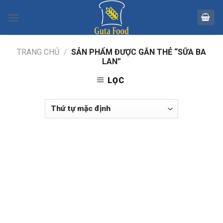
Skip
to
content
TRANG CHỦ
/
SẢN PHẨM ĐƯỢC GẮN THẺ “SỮA BA
LAN”
LỌC