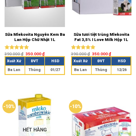
Sữa Mlekovita Nguyên Kem Ba
Sữa tươi tiệt trùng Mlekovita
Lan Hộp Chữ Nhật 1L
Fat 3,5% I Love Milk Hộp 1L
390.000
₫
350.000
₫
390.000
₫
350.000
₫
Được xếp
Được xếp
hạng
5.00
hạng
5.00
Xuất Xứ
ĐVT
HSD
Xuất Xứ
ĐVT
HSD
5 sao
5 sao
Ba Lan
Thùng
01/27
Ba Lan
Thùng
12/26
-10%
-10%
HẾT HÀNG