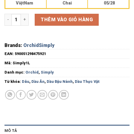
ViệtNam
Chai
05/28
Dầu ăn đậu nành Simply đóng chai 1 lít số lượng
THÊM VÀO GIỎ HÀNG
Brands:
Orchid
Simply
EAN:
590051298475921
Mã:
Simply1L
Danh mục:
Orchid
,
Simply
Từ khóa:
Dâu
,
Dầu Ăn
,
Dầu Đậu Nành
,
Dầu Thực Vật
MÔ TẢ