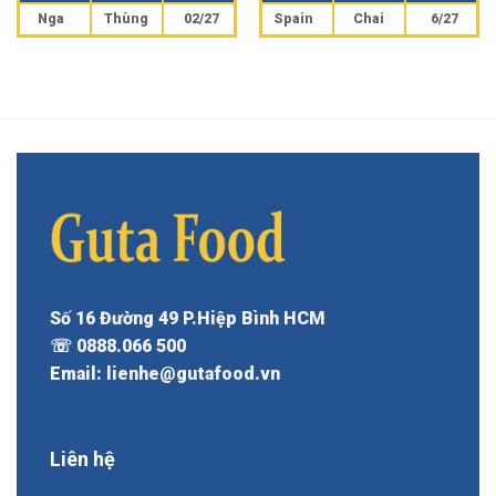
Nga
Thùng
02/27
Spain
Chai
6/27
Số 16 Đường 49 P.Hiệp Bình HCM
☏ 0888.066 500
Email: lienhe@gutafood.vn
Liên hệ