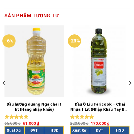
SẢN PHẨM TƯƠNG TỰ
-6%
-23%
Dầu hướng dương Nga chai 1
Dầu Ô Liu Faricook – Chai
lít (Hàng nhập khẩu)
Nhựa 1 Lít (Nhập Khẩu Tây Ban
Nha)
65.000
₫
61.000
₫
220.000
₫
170.000
₫
Được xếp
Được xếp
hạng
5.00
hạng
5.00
Xuất Xứ
ĐVT
HSD
Xuất Xứ
ĐVT
HSD
5 sao
5 sao