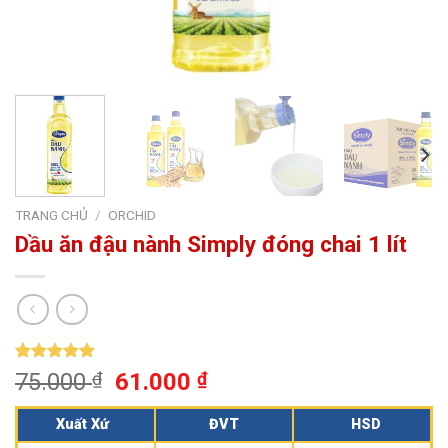
TRANG CHỦ
/
ORCHID
Dầu ăn đậu nành Simply đóng chai 1 lít
5.00
1
trên 5
75.000
₫
61.000
₫
dựa trên
đánh giá
Xuất Xứ
ĐVT
HSD