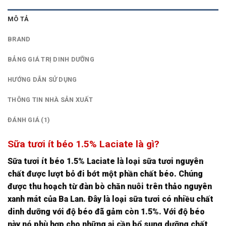
MÔ TẢ
BRAND
BẢNG GIÁ TRỊ DINH DƯỠNG
HƯỚNG DẪN SỬ DỤNG
THÔNG TIN NHÀ SẢN XUẤT
ĐÁNH GIÁ (1)
Sữa tươi ít béo 1.5% Laciate là gì?
Sữa tươi ít béo 1.5% Laciate là loại sữa tươi nguyên
chất được lượt bỏ đi bớt một phần chất béo. Chúng
được thu hoạch từ đàn bò chăn nuôi trên thảo nguyên
xanh mát của Ba Lan. Đây là loại sữa tươi có nhiều chất
dinh dưỡng với độ béo đã gảm còn 1.5%. Với độ béo
này nó phù hợp cho những ai cần bổ sung dưỡng chất