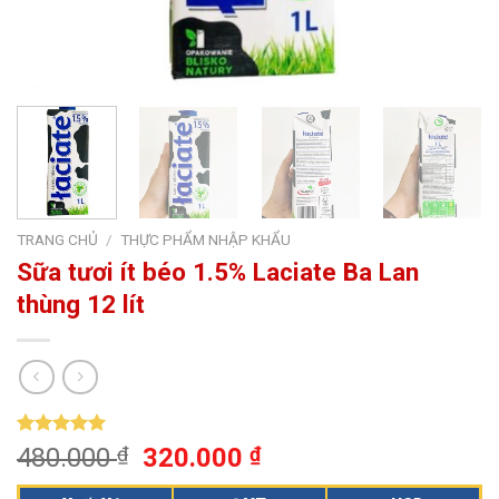
TRANG CHỦ
/
THỰC PHẨM NHẬP KHẨU
Sữa tươi ít béo 1.5% Laciate Ba Lan
thùng 12 lít
5.00
1
trên 5
480.000
₫
320.000
₫
dựa trên
đánh giá