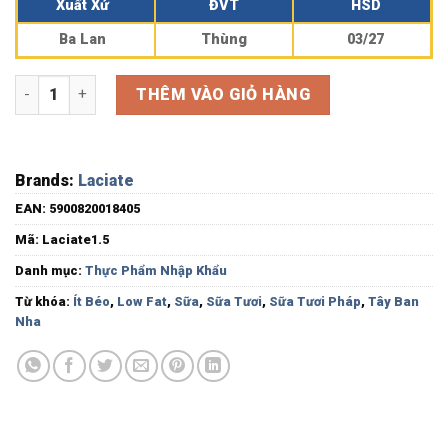
Xuất Xứ
ĐVT
HSD
Ba Lan
Thùng
03/27
Sữa tươi ít béo 1.5% Laciate Ba Lan thùng 12 lít số lượng
THÊM VÀO GIỎ HÀNG
Brands:
Laciate
EAN:
5900820018405
Mã:
Laciate1.5
Danh mục:
Thực Phẩm Nhập Khẩu
Từ khóa:
Ít Béo
,
Low Fat
,
Sữa
,
Sữa Tươi
,
Sữa Tươi Pháp
,
Tây Ban
Nha