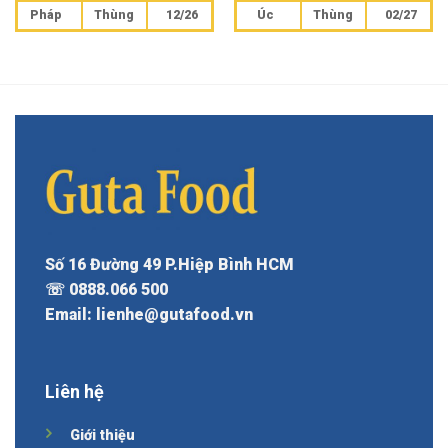
Pháp
Thùng
12/26
Úc
Thùng
02/27
Số 16 Đường 49 P.Hiệp Bình HCM
☏ 0888.066 500
Email: lienhe@gutafood.vn
Liên hệ
Giới thiệu