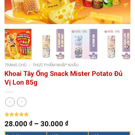
TRANG CHỦ
/
THỰC PHẨM NHẬP KHẨU
Khoai Tây Ống Snack Mister Potato Đủ
Vị Lon 85g
5.00
1
trên 5
28.000
₫
–
30.000
₫
dựa trên
đánh giá