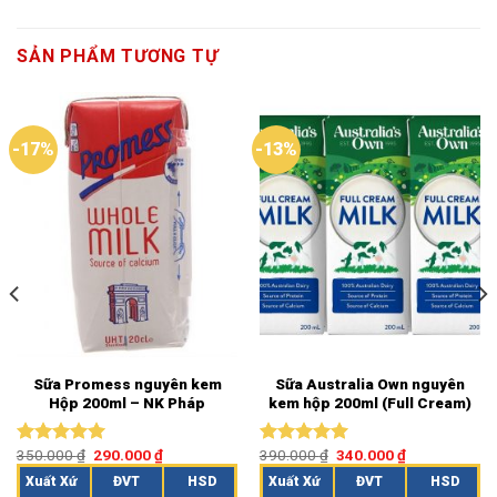
SẢN PHẨM TƯƠNG TỰ
-17%
-13%
Sữa Promess nguyên kem
Sữa Australia Own nguyên
Hộp 200ml – NK Pháp
kem hộp 200ml (Full Cream)
350.000
₫
290.000
₫
390.000
₫
340.000
₫
Được xếp
Được xếp
hạng
5.00
hạng
5.00
Xuất Xứ
ĐVT
HSD
Xuất Xứ
ĐVT
HSD
5 sao
5 sao