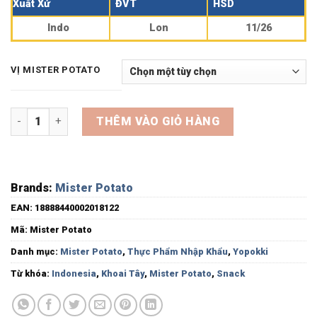
Xuất Xứ
ĐVT
HSD
Indo
Lon
11/26
VỊ MISTER POTATO
Khoai Tây Ống Snack Mister Potato Đủ Vị Lon 85g số lượng
THÊM VÀO GIỎ HÀNG
Brands:
Mister Potato
EAN:
18888440002018122
Mã:
Mister Potato
Danh mục:
Mister Potato
,
Thực Phẩm Nhập Khẩu
,
Yopokki
Từ khóa:
Indonesia
,
Khoai Tây
,
Mister Potato
,
Snack