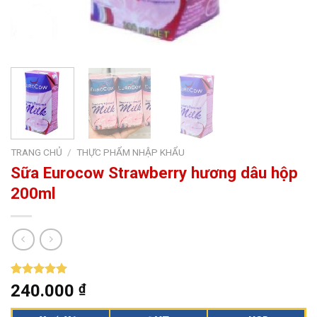
TRANG CHỦ
/
THỰC PHẨM NHẬP KHẨU
Sữa Eurocow Strawberry hương dâu hộp
200ml
5.00
3
trên 5
240.000
₫
dựa trên
đánh giá