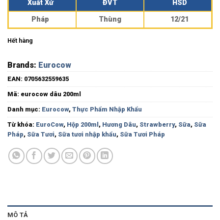
Xuất Xứ
ĐVT
HSD
Pháp
Thùng
12/21
Hết hàng
Brands:
Eurocow
EAN:
0705632559635
Mã:
eurocow dâu 200ml
Danh mục:
Eurocow
,
Thực Phẩm Nhập Khẩu
Từ khóa:
EuroCow
,
Hộp 200ml
,
Hương Dâu
,
Strawberry
,
Sữa
,
Sữa
Pháp
,
Sữa Tươi
,
Sữa tươi nhập khẩu
,
Sữa Tươi Pháp
MÔ TẢ