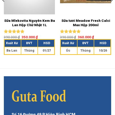
Sữa Mlekovita Nguyên Kem Ba
Sữa tươi Meadow Fresh Calci
Lan Hộp Chữ Nhật 1L
Max Hộp 200ml
390.000
₫
350.000
₫
390.000
₫
360.000
₫
Được xếp
Được xếp
hạng
5.00
hạng
5.00
Xuất Xứ
ĐVT
HSD
Xuất Xứ
ĐVT
HSD
5 sao
5 sao
Ba Lan
Thùng
01/27
Úc
Thùng
10/26
Số 16 Đường 49 P.Hiệp Bình HCM