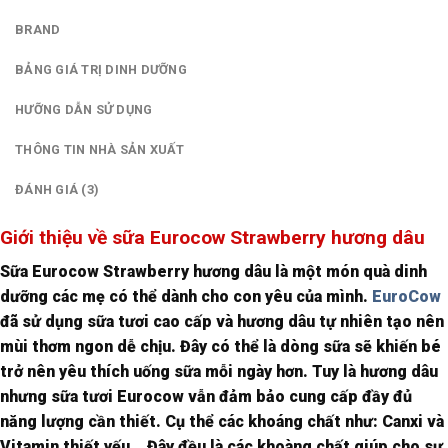
BRAND
BẢNG GIÁ TRỊ DINH DƯỠNG
HƯỠNG DẪN SỬ DỤNG
THÔNG TIN NHÀ SẢN XUẤT
ĐÁNH GIÁ (3)
Giới thiệu về sữa Eurocow Strawberry hương dâu
Sữa Eurocow Strawberry hương dâu là một món quà dinh
dưỡng các mẹ có thể dành cho con yêu của mình.
EuroCow
đã sử dụng sữa tươi cao cấp và hương dâu tự nhiên tạo nên
mùi thơm ngon dễ chịu. Đây có thể là dòng sữa sẽ khiến bé
trở nên yêu thích uống sữa mỗi ngày hơn. Tuy là hương dâu
nhưng sữa tươi Eurocow vẫn đảm bảo cung cấp đầy đủ
năng lượng cần thiết. Cụ thể các khoáng chất như: Canxi và
Vitamin thiết yếu… Đây đều là các khoàng chất giúp cho sự