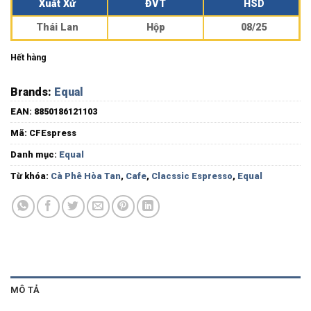
Xuất Xứ
ĐVT
HSD
Thái Lan
Hộp
08/25
Hết hàng
Brands:
Equal
EAN:
8850186121103
Mã:
CFEspress
Danh mục:
Equal
Từ khóa:
Cà Phê Hòa Tan
,
Cafe
,
Clacssic Espresso
,
Equal
MÔ TẢ