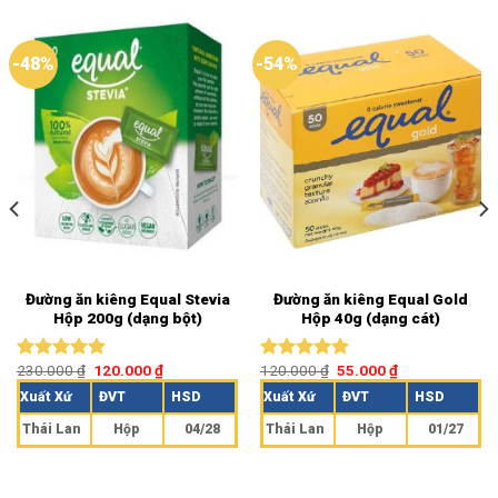
-48%
-54%
Đường ăn kiêng Equal Stevia
Đường ăn kiêng Equal Gold
Hộp 200g (dạng bột)
Hộp 40g (dạng cát)
230.000
₫
120.000
₫
120.000
₫
55.000
₫
Được xếp
Được xếp
hạng
5.00
hạng
5.00
Xuất Xứ
ĐVT
HSD
Xuất Xứ
ĐVT
HSD
5 sao
5 sao
Thái Lan
Hộp
04/28
Thái Lan
Hộp
01/27