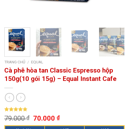
TRANG CHỦ
/
EQUAL
Cà phê hòa tan Classic Espresso hộp
150g(10 gói 15g) – Equal Instant Cafe
5.00
1
trên 5
79.000
₫
70.000
₫
dựa trên
đánh giá