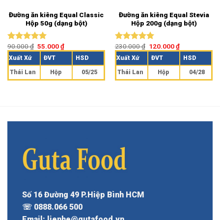
Đường ăn kiêng Equal Classic
Đường ăn kiêng Equal Stevia
Hộp 50g (dạng bột)
Hộp 200g (dạng bột)
90.000
₫
55.000
₫
230.000
₫
120.000
₫
Được xếp
Được xếp
hạng
5.00
hạng
5.00
Xuất Xứ
ĐVT
HSD
Xuất Xứ
ĐVT
HSD
5 sao
5 sao
Thái Lan
Hộp
05/25
Thái Lan
Hộp
04/28
Số 16 Đường 49 P.Hiệp Bình HCM
☏ 0888.066 500
Email: lienhe@gutafood.vn