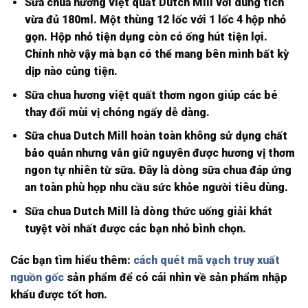
Sữa chua hương việt quất Dutch Mill với dung tích
vừa đủ 180ml. Một thùng 12 lốc với 1 lốc 4 hộp nhỏ
gọn. Hộp nhỏ tiện dụng còn có ống hút tiện lợi.
Chính nhờ vậy mà bạn có thể mang bên mình bất kỳ
dịp nào củng tiện.
Sữa chua hương việt quất thơm ngon giúp các bé
thay đổi mùi vị chóng ngấy dễ dàng.
Sữa chua Dutch Mill hoàn toàn không sử dụng chất
bảo quản nhưng vẫn giữ nguyên được hương vị thơm
ngon tự nhiên từ sữa. Đây là dòng sữa chua đáp ứng
an toàn phù họp nhu cầu sức khỏe người tiêu dùng.
Sữa chua Dutch Mill là dòng thức uống giải khát
tuyệt vời nhất được các bạn nhỏ bình chọn.
Các bạn tìm hiểu thêm:
cách quét mã vạch truy xuất
nguồn gốc
sản phẩm để có cái nhìn về sản phẩm nhập
khẩu được tốt hơn.