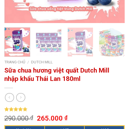
TRANG CHỦ
/
DUTCH MILL
Sữa chua hương việt quất Dutch Mill
nhập khẩu Thái Lan 180ml
5.00
1
trên 5
290.000
₫
265.000
₫
dựa trên
đánh giá