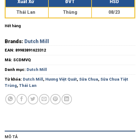
Xuất Xứ
ĐVT
HSD
Thái Lan
Thùng
08/23
Hết hàng
Brands:
Dutch Mill
EAN:
89983891623312
Mã:
SCDMVQ
Danh mục:
Dutch Mill
Từ khóa:
Dutch Mill
,
Hương Việt Quất
,
Sữa Chua
,
Sữa Chua Tiệt
Trùng
,
Thái Lan
MÔ TẢ