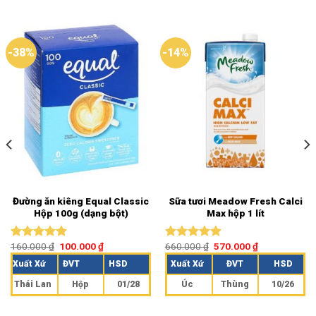
-38%
-14%
Đường ăn kiêng Equal Classic
Sữa tươi Meadow Fresh Calci
Hộp 100g (dạng bột)
Max hộp 1 lít
160.000
₫
100.000
₫
660.000
₫
570.000
₫
Được xếp
Được xếp
hạng
5.00
hạng
5.00
Xuất Xứ
ĐVT
HSD
Xuất Xứ
ĐVT
HSD
5 sao
5 sao
Thái Lan
Hộp
01/28
Úc
Thùng
10/26