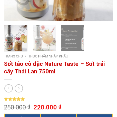
TRANG CHỦ
/
THỰC PHẨM NHẬP KHẨU
Sốt táo cô đặc Nature Taste – Sốt trái
cây Thái Lan 750ml
5.00
1
trên 5
250.000
₫
220.000
₫
dựa trên
đánh giá