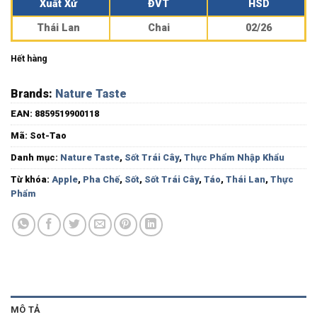
Xuất Xứ
ĐVT
HSD
Thái Lan
Chai
02/26
Hết hàng
Brands:
Nature Taste
EAN:
8859519900118
Mã:
Sot-Tao
Danh mục:
Nature Taste
,
Sốt Trái Cây
,
Thực Phẩm Nhập Khẩu
Từ khóa:
Apple
,
Pha Chế
,
Sốt
,
Sốt Trái Cây
,
Táo
,
Thái Lan
,
Thực
Phẩm
MÔ TẢ