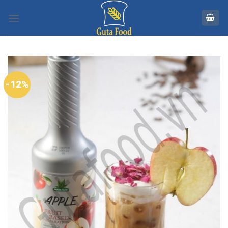
Skip
to
content
-12%