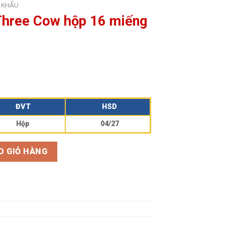
 KHẨU
Three Cow hộp 16 miếng
ĐVT
HSD
Hộp
04/27
p 16 miếng 240 gram số lượng
O GIỎ HÀNG