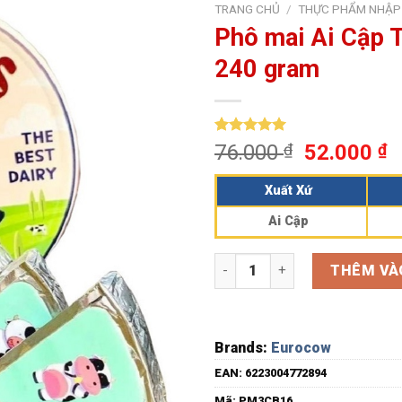
TRANG CHỦ
/
THỰC PHẨM NHẬP
Phô mai Ai Cập 
240 gram
5.00
1
trên 5
76.000
₫
52.000
₫
dựa trên
đánh giá
Xuất Xứ
Ai Cập
Phô mai Ai Cập Three Cow hộ
THÊM VÀ
Brands:
Eurocow
EAN:
6223004772894
Mã:
PM3CB16