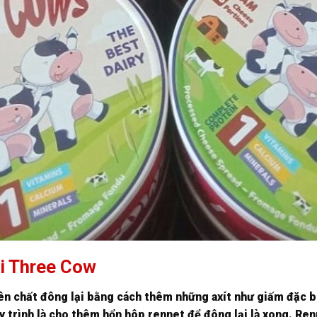
ai Three Cow
 chất đông lại bằng cách thêm những axít như giấm đặc biệ
uy trình là cho thêm hổn hôp rennet để đông lại là xong. Re