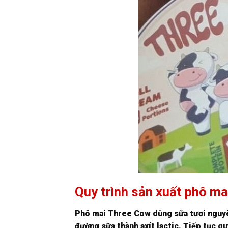
Quy trình sản xuất phô m
Phô mai Three Cow dùng sữa tươi nguyên
đường sữa thành axít lactic. Tiếp tục q