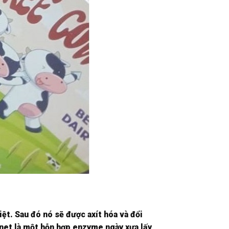
t. Sau đó nó sẽ được axít hóa và đổi
nnet là một hỗn hợp enzyme ngày xưa lấy