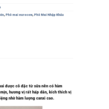
u
iến
,
Phô mai eurocow
,
Phô Mai Nhập Khẩu
mai được cô đặc từ sữa nên có hàm
ịn, hương vị rất hấp dẫn, kích thích vị
miệng nhờ hàm lượng canxi cao.