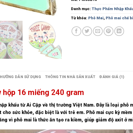
Danh mục:
Thực Phẩm Nhập Khẩ
Từ khóa:
Phô Mai
,
Phô mai chế b
HƯỠNG DẪN SỬ DỤNG
THÔNG TIN NHÀ SẢN XUẤT
ĐÁNH GIÁ (1)
w hộp 16 miếng 240 gram
ập khẩu từ Ai Cập về thị trường Việt Nam. Đây là loại phô 
t cho sức khỏe, đặc biệt là với trẻ em. Phô mai cực kỳ mềm m
ăng vì phô mai là thức ăn tạo ra kiềm, giúp giảm độ axit ở 