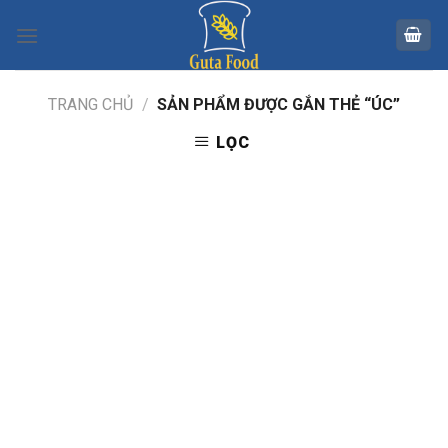
Skip
to
content
TRANG CHỦ
/
SẢN PHẨM ĐƯỢC GẮN THẺ “ÚC”
LỌC