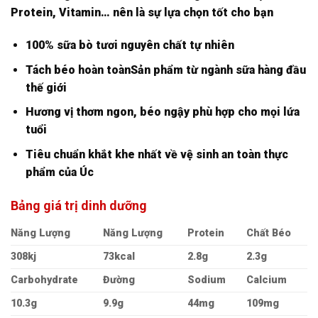
Protein, Vitamin… nên là sự lựa chọn tốt cho bạn
100% sữa bò tươi nguyên chất tự nhiên
Tách béo hoàn toànSản phẩm từ ngành sữa hàng đầu
thế giới
Hương vị thơm ngon, béo ngậy phù hợp cho mọi lứa
tuổi
Tiêu chuẩn khắt khe nhất về vệ sinh an toàn thực
phẩm của Úc
Bảng giá trị dinh dưỡng
Năng Lượng
Năng Lượng
Protein
Chất Béo
308kj
73kcal
2.8g
2.3g
Carbohydrate
Đường
Sodium
Calcium
10.3g
9.9g
44mg
109mg