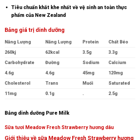
Tiêu chuẩn khắt khe nhất về vệ sinh an toàn thực
phẩm của New Zealand
Bảng giá trị dinh dưỡng
Năng Lượng
Năng Lượng
Protein
Chất Béo
260kj
62kcal
3.5g
3.3g
Carbohydrate
Đường
Sodium
Calcium
4.6g
4.6g
45mg
120mg
Cholesterol
Trans
Muối
Saturated
11mg
0.1g
.
2.5g
Bảng dinh dưỡng Pure Milk
Sữa tươi Meadow Fresh Strawberry hương dâu
Giới thiệu về sữa Meadow Fresh Strawberry hương