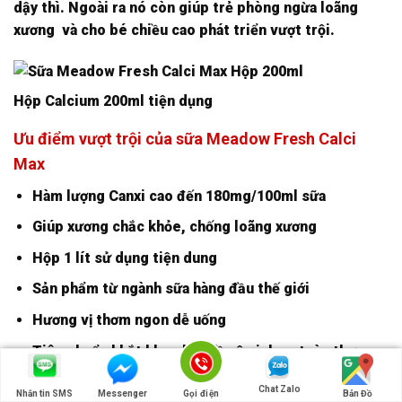
dậy thì. Ngoài ra nó còn giúp trẻ phòng ngừa loãng
xương và cho bé chiều cao phát triển vượt trội.
Hộp Calcium 200ml tiện dụng
Ưu điểm vượt trội của sữa Meadow Fresh Calci
Max
Hàm lượng Canxi cao đến 180mg/100ml sữa
Giúp xương chắc khỏe, chống loãng xương
Hộp 1 lít sử dụng tiện dung
Sản phẩm từ ngành sữa hàng đầu thế giới
Hương vị thơm ngon dễ uống
Tiêu chuẩn khắt khe nhất về vệ sinh an toàn thực
phẩm của Úc
Chat Zalo
Nhắn tin SMS
Messenger
Gọi điện
Bản Đồ