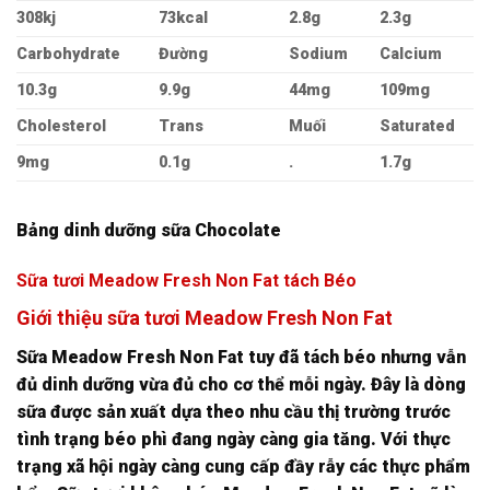
308kj
73kcal
2.8g
2.3g
Carbohydrate
Đường
Sodium
Calcium
10.3g
9.9g
44mg
109mg
Cholesterol
Trans
Muối
Saturated
9mg
0.1g
.
1.7g
Bảng dinh dưỡng sữa Chocolate
Sữa tươi Meadow Fresh Non Fat tách Béo
Giới thiệu sữa tươi Meadow Fresh Non Fat
Sữa Meadow Fresh Non Fat tuy đã tách béo nhưng vẫn
đủ dinh dưỡng vừa đủ cho cơ thể mỗi ngày. Đây là dòng
sữa được sản xuất dựa theo nhu cầu thị trường trước
tình trạng béo phì đang ngày càng gia tăng. Với thực
trạng xã hội ngày càng cung cấp đầy rẫy các thực phẩm