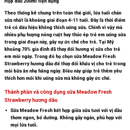
Hộp dâu 200ml tiện dụng
Theo thống kê chung trên toàn thế giới, lứa tuổi chán
sữa nhất là khoảng giai đoạn 4-11 tuổi. Đây là thời điểm
trẻ có dấu hiệu không thích uống sữa. Chính vì vậy mà
nhiều phụ huyng nóng ruột hay thúc ép trẻ em uống sữa
trong giai đoạn này, gây sự ức chế cho trẻ. Tại Mỷ
khoảng 70% gia đình đã thay đổi hương vị sữa cho trẻ
em mồi ngày. Trong đó họ chọn sữa Meadow Fresh
Strawberry hương dâu để thay đổi khẩu vị cho trẻ trong
mỗi bữa ăn nhẹ hằng ngày. Điều này giúp trẻ thêm yêu
thích hơn mỗi khi uống sữa mà không gây ức chế.
Thành phần và công dụng sữa Meadow Fresh
Strawberry hương dâu
Sữa Meadow Fresh kết hợp giữa sữa tươi với vị dâu
thơm ngon, bổ dưỡng. Không gây ngán, phù hợp với
mọi lứa tuổi.