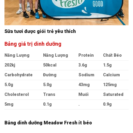
Sữa tươi được giói trẻ yêu thích
Bảng giá trị dinh dưỡng
Năng Lượng
Năng Lượng
Protein
Chất Béo
202kj
50kcal
3.6g
1.5g
Carbohydrate
Đường
Sodium
Calcium
5.0g
5.0g
43mg
125mg
Cholesterol
Trans
Muối
Saturated
5mg
0.1g
.
0.9g
Bảng dinh dưỡng Meadow Fresh ít béo