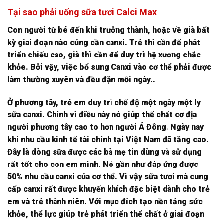
Tại sao phải uống sữa tươi Calci Max
Con người từ bé đến khi trưởng thành, hoặc về già bất
kỳ giai đoạn nào củng cần canxi. Trẻ thì cần để phát
triển chiếu cao, già thì cần để duy trì hệ xương chắc
khỏe. Bởi vậy, việc bổ sung Canxi vào cơ thể phải được
làm thường xuyên và đều đặn mỗi ngày..
Ở phương tây, trẻ em duy trì chế độ một ngày một ly
sữa canxi. Chính vì điều này nó giúp thể chất cơ địa
người phương tây cao to hơn người Á Đông. Ngày nay
khi nhu cầu kinh tế tài chính tại Việt Nam đã tăng cao.
Đây là dòng sữa được các bà mẹ tin dùng và sử dụng
rất tốt cho con em mình. Nó gần như đáp ứng được
50% nhu cầu canxi của cơ thể. Vì vậy sữa tươi mà cung
cấp canxi rất được khuyến khích đặc biệt dành cho trẻ
em và trẻ thành niên. Với mục đích tạo nền tảng sức
khỏe, thể lực giúp trẻ phát triển thể chất ở giai đoạn