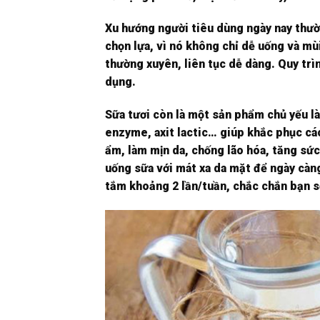
Xu hướng người tiêu dùng ngày nay thườ
chọn lựa, vì nó không chỉ dễ uống và mù
thường xuyên, liên tục dễ dàng. Quy trì
dụng.
Sữa tươi còn là một sản phẩm chủ yếu l
enzyme, axit lactic… giúp khắc phục c
ẩm, làm mịn da, chống lão hóa, tăng sứ
uống sữa với mát xa da mặt để ngày càn
tắm khoảng 2 lần/tuần, chắc chắn bạn s