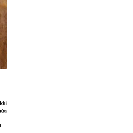
 khi
hứa
-
t