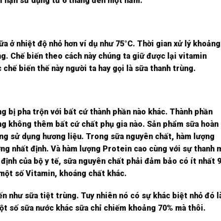
ời hạn sử dụng từ 6 tháng đến một năm.
ữa ở nhiệt độ nhỏ hơn ví dụ như 75°C. Thời gian xử lý khoảng
g. Chế biến theo cách này chúng ta giữ được lại vitamin
chế biến thế này người ta hay gọi là sữa thanh trùng.
g bị pha trộn với bất cứ thành phần nào khác. Thành phần
ùng không thêm bất cứ chất phụ gia nào. Sản phẩm sữa hoàn
ng sử dụng hương liệu. Trong sữa nguyên chất, hàm lượng
ng nhất định. Và hàm lượng Protein cao cùng với sự thanh 
y định của bộ y tế, sữa nguyên chất phải đảm bảo có ít nhất
à một số Vitamin, khoáng chất khác.
n như sữa tiệt trùng. Tuy nhiên nó có sự khác biệt nhỏ đó l
ột số sữa nước khác sữa chỉ chiếm khoảng 70% mà thôi.