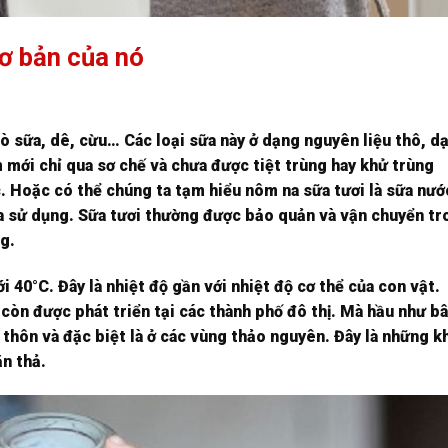
cơ bản của nó
 bò sữa, dê, cừu… Các loại sữa này ở dạng nguyên liệu thô, d
 mới chỉ qua sơ chế và chưa được tiệt trùng hay khử trùng
lọc. Hoặc có thể chúng ta tạm hiểu nôm na sữa tươi là sữa nướ
 ra sử dụng. Sữa tươi thường được bảo quản và vận chuyển t
g.
i 40°C. Đây là nhiệt độ gần với nhiệt độ cơ thể của con vật.
còn được phát triển tại các thành phố đô thị. Mà hầu như b
thôn và đặc biệt là ở các vùng thảo nguyên. Đây là những k
ăn thả.