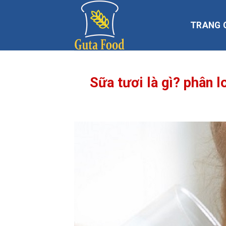
Skip
to
TRANG 
content
Sữa tươi là gì? phân l