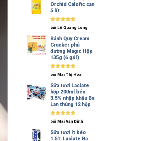
Orchid Calofic can
5 lít
Được xếp
bởi Lê Quang Long
hạng
5
5
sao
Bánh Quy Cream
Cracker phủ
đường Magic Hộp
135g (6 gói)
Được xếp
bởi Mai Thị Hoa
hạng
5
5
sao
Sữa tươi Laciate
hộp 200ml béo
3.5% nhập khẩu Ba
Lan thùng 12 hộp
Được xếp
bởi Mai Văn Dinh
hạng
5
5
sao
Sữa tươi ít béo
1.5% Laciate Ba