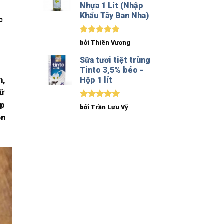
Nhựa 1 Lít (Nhập
Khẩu Tây Ban Nha)
c
Được xếp
bởi Thiên Vương
hạng
5
5
sao
Sữa tươi tiệt trùng
Tinto 3,5% béo -
n,
Hộp 1 lít
iữ
ợp
Được xếp
bởi Trần Lưu Vỹ
hạng
5
5
ồn
sao