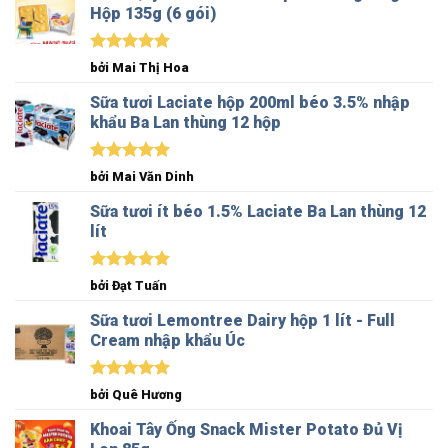
Hộp 135g (6 gói)
Được xếp
bởi Mai Thị Hoa
hạng
5
5
sao
Sữa tươi Laciate hộp 200ml béo 3.5% nhập
khẩu Ba Lan thùng 12 hộp
Được xếp
bởi Mai Văn Dinh
hạng
5
5
sao
Sữa tươi ít béo 1.5% Laciate Ba Lan thùng 12
lít
Được xếp
bởi Đạt Tuấn
hạng
5
5
sao
Sữa tươi Lemontree Dairy hộp 1 lít - Full
Cream nhập khẩu Úc
Được xếp
bởi Quê Hương
hạng
5
5
sao
Khoai Tây Ống Snack Mister Potato Đủ Vị