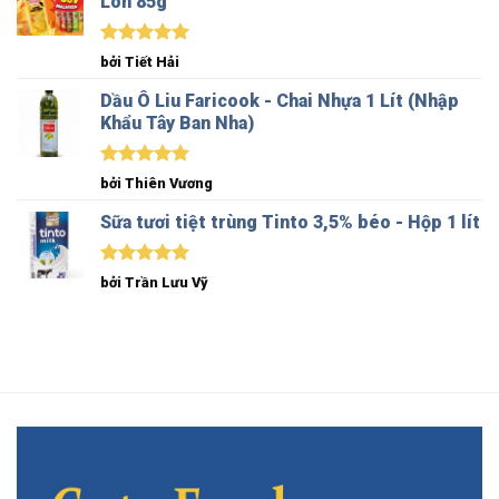
Lon 85g
Được xếp
bởi Tiết Hải
hạng
5
5
sao
Dầu Ô Liu Faricook - Chai Nhựa 1 Lít (Nhập
Khẩu Tây Ban Nha)
Được xếp
bởi Thiên Vương
hạng
5
5
sao
Sữa tươi tiệt trùng Tinto 3,5% béo - Hộp 1 lít
Được xếp
bởi Trần Lưu Vỹ
hạng
5
5
sao