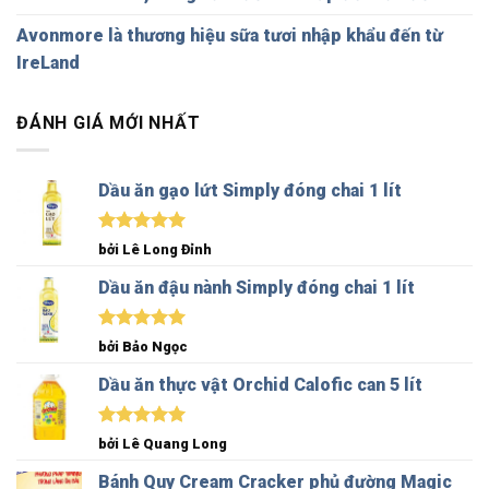
Avonmore là thương hiệu sữa tươi nhập khẩu đến từ
IreLand
ĐÁNH GIÁ MỚI NHẤT
Dầu ăn gạo lứt Simply đóng chai 1 lít
Được xếp
bởi Lê Long Đỉnh
hạng
5
5
sao
Dầu ăn đậu nành Simply đóng chai 1 lít
Được xếp
bởi Bảo Ngọc
hạng
5
5
sao
Dầu ăn thực vật Orchid Calofic can 5 lít
Được xếp
bởi Lê Quang Long
hạng
5
5
sao
Bánh Quy Cream Cracker phủ đường Magic